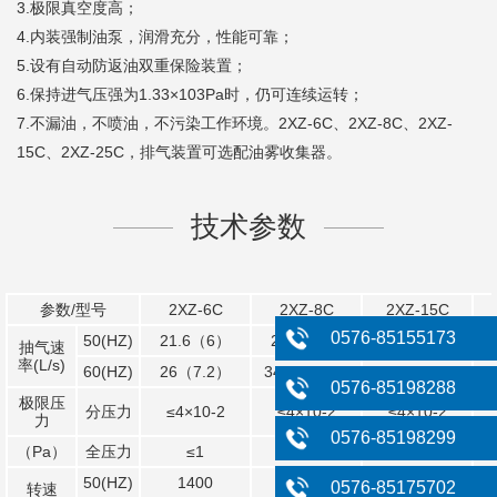
3.极限真空度高；
4.内装强制油泵，润滑充分，性能可靠；
5.设有自动防返油双重保险装置；
6.保持进气压强为1.33×103Pa时，仍可连续运转；
7.不漏油，不喷油，不污染工作环境。2XZ-6C、2XZ-8C、2XZ-
15C、2XZ-25C，排气装置可选配油雾收集器。
技术参数
参数/型号
2XZ-6C
2XZ-8C
2XZ-15C
0576-85155173
50(HZ)
21.6（6）
28.8（8）
54（15）
抽气速
率(L/s)
60(HZ)
26（7.2）
34.5（9.6）
64.8（18）
0576-85198288
极限压
分压力
≤4×10-2
≤4×10-2
≤4×10-2
力
0576-85198299
（Pa）
全压力
≤1
≤1
≤1
50(HZ)
1400
1400
1400
0576-85175702
转速