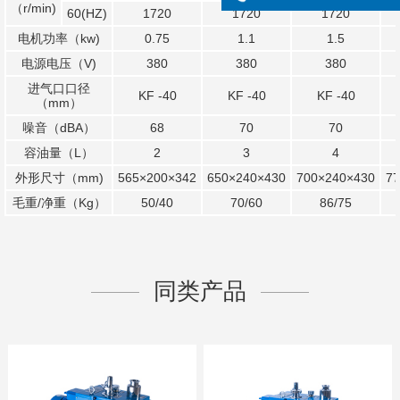
（r/min)
60(HZ)
1720
1720
1720
电机功率（kw)
0.75
1.1
1.5
电源电压（V)
380
380
380
进气口口径
KF -40
KF -40
KF -40
（mm）
噪音（dBA）
68
70
70
容油量（L）
2
3
4
外形尺寸（mm)
565×200×342
650×240×430
700×240×430
77
毛重/净重（Kg）
50/40
70/60
86/75
同类产品